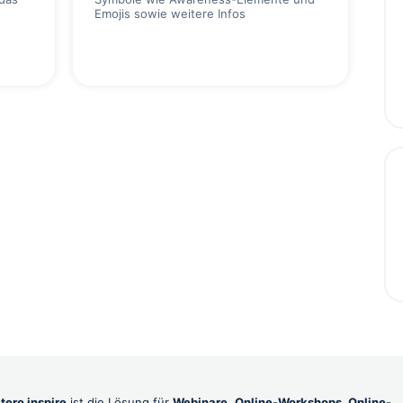
Emojis sowie weitere Infos
itero inspire
ist die Lösung für
Webinare
,
Online-Workshops, Online-