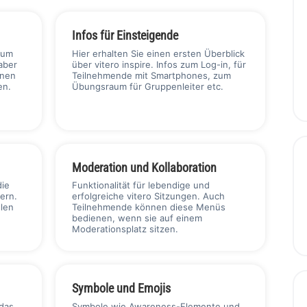
Infos für Einsteigende
aum
Hier erhalten Sie einen ersten Überblick
aber
über vitero inspire. Infos zum Log-in, für
nnen
Teilnehmende mit Smartphones, zum
en.
Übungsraum für Gruppenleiter etc.
Moderation und Kollaboration
die
Funktionalität für lebendige und
ern.
erfolgreiche vitero Sitzungen. Auch
llen
Teilnehmende können diese Menüs
bedienen, wenn sie auf einem
Moderationsplatz sitzen.
Symbole und Emojis
das
Symbole wie Awareness-Elemente und