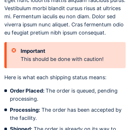
Eget nunc lobortis mattis aliquam faucibus purus.
Vestibulum morbi blandit cursus risus at ultrices
mi. Fermentum iaculis eu non diam. Dolor sed
viverra ipsum nunc aliquet. Cras fermentum odio
eu feugiat pretium nibh ipsum consequat.
Important
This should be done with caution!
Here is what each shipping status means:
Order Placed:
The order is queued, pending
processing.
Processing:
The order has been accepted by
the facility.
Shipped:
The order is already on its way to