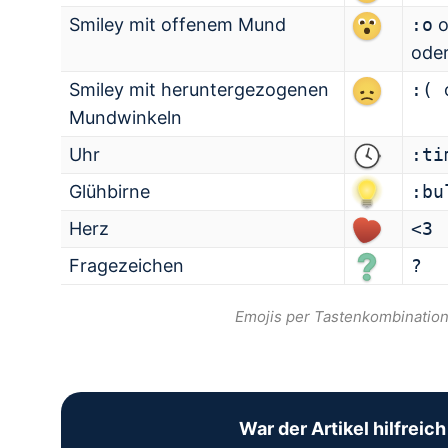
Smiley mit offenem Mund
:o
o
ode
Smiley mit heruntergezogenen
:(
Mundwinkeln
Uhr
:ti
Glühbirne
:bu
Herz
<3
Fragezeichen
?
Emojis per Tastenkombinatio
War der Artikel hilfreich