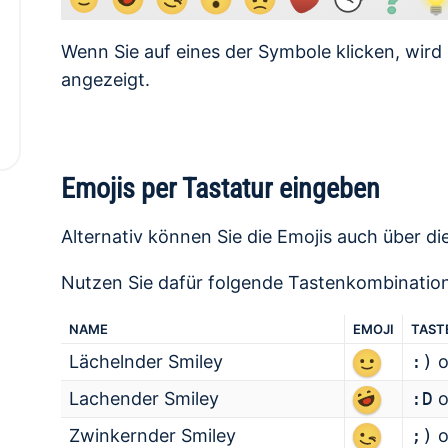
Wenn Sie auf eines der Symbole klicken, wird
angezeigt.
Emojis per Tastatur eingeben
Alternativ können Sie die Emojis auch über di
Nutzen Sie dafür folgende Tastenkombinatio
NAME
EMOJI
TAST
Lächelnder Smiley
:)
o
Lachender Smiley
:D
o
Zwinkernder Smiley
;)
o