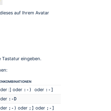
 dieses auf Ihrem Avatar
e Tastatur eingeben.
nen:
ENKOMBINATIONEN
der :] oder
:-)
oder
:-]
der
:-D
der
;-)
oder
;]
oder
;-]