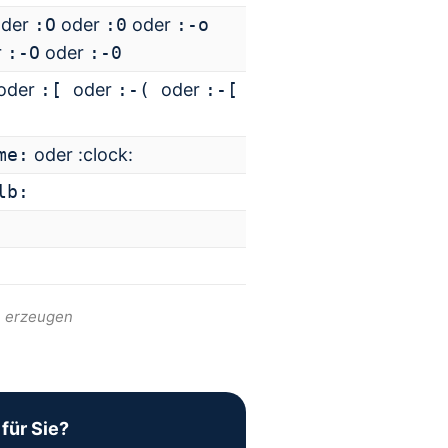
der
:O
oder
:0
oder
:-o
r
:-O
oder
:-0
oder
:[
oder
:-(
oder
:-[
me:
oder :clock:
lb:
n erzeugen
 für Sie?