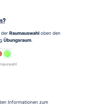
m?
n der
Raumauswahl
oben den
ag
Übungsraum
.
umauswahl
sten Informationen zum