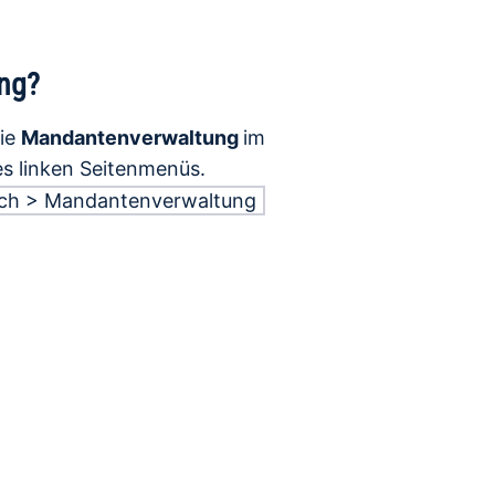
ung?
die
Mandantenverwaltung
im
es linken Seitenmenüs.
eich > Mandantenverwaltung