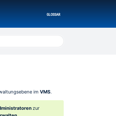
GLOSSAR
rwaltungsebene im
VMS
.
ministratoren
zur
rwalten
.