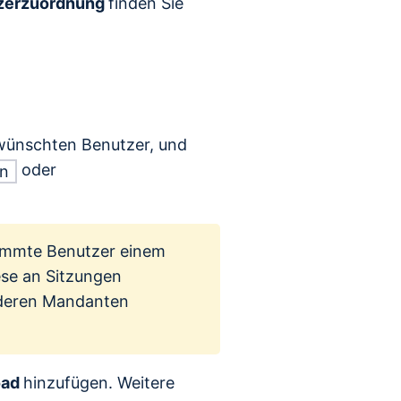
zerzuordnung
finden Sie
ewünschten Benutzer, und
oder
en
timmte Benutzer einem
ese an Sitzungen
nderen Mandanten
oad
hinzufügen. Weitere