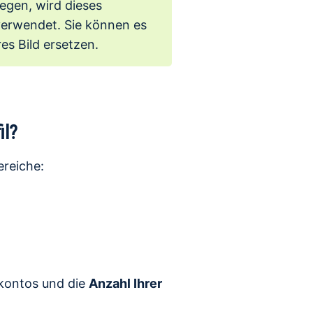
legen, wird dieses
erwendet. Sie können es
es Bild ersetzen.
il?
ereiche:
kontos und die
Anzahl Ihrer