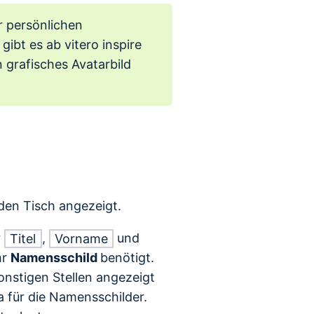
ur persönlichen
v gibt es ab vitero inspire
n grafisches Avatarbild
den Tisch angezeigt.
r
,
und
Titel
Vorname
hr
Namensschild
benötigt.
onstigen Stellen angezeigt
 für die Namensschilder.