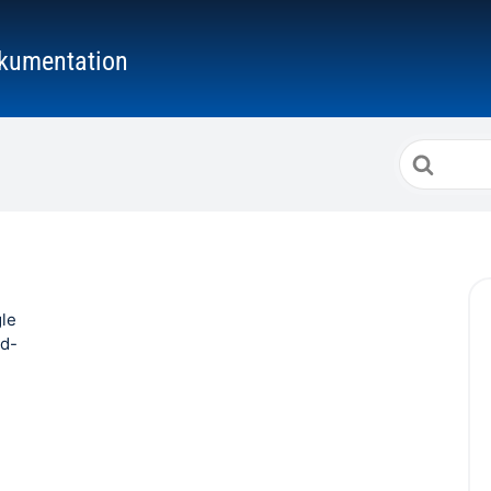
kumentation
Suche
nach
gle
id-